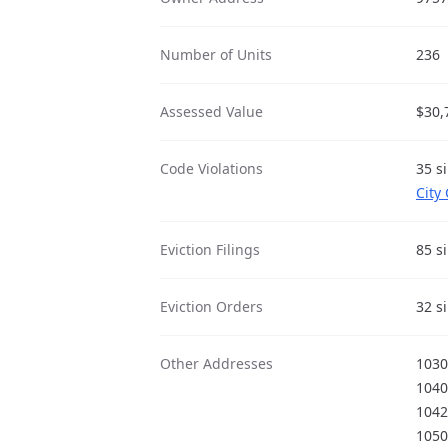
Number of Units
236
Assessed Value
$30,
Code Violations
35 s
City
Eviction Filings
85 s
Eviction Orders
32 s
Other Addresses
1030
1040
1042
1050