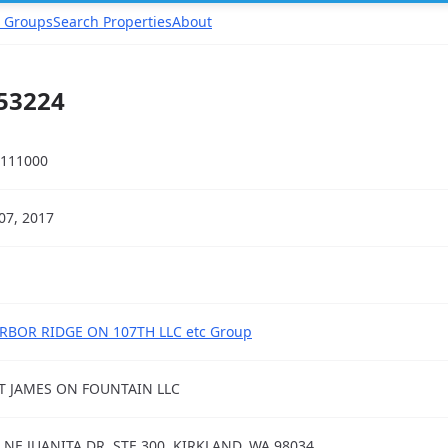
 Groups
Search Properties
About
53224
111000
07, 2017
RBOR RIDGE ON 107TH LLC etc Group
T JAMES ON FOUNTAIN LLC
 NE JUANITA DR, STE 300, KIRKLAND, WA 98034