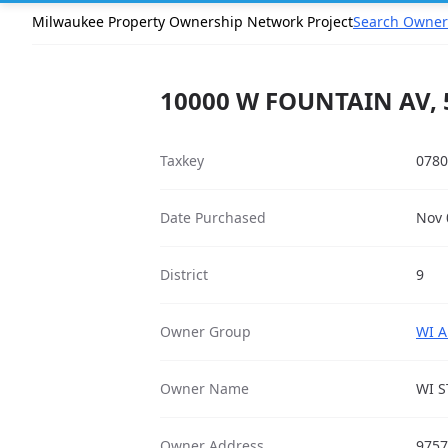
Milwaukee Property Ownership Network Project
Search Owner
10000 W FOUNTAIN AV, 
Taxkey
0780
Date Purchased
Nov 
District
9
Owner Group
WI A
Owner Name
WI S
Owner Address
9757